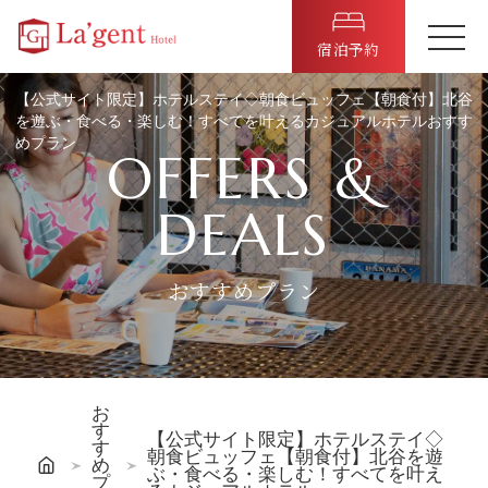
宿泊予約
【公式サイト限定】ホテルステイ◇朝食ビュッフェ【朝食付】北谷
を遊ぶ・食べる・楽しむ！すべてを叶えるカジュアルホテルおすす
めプラン
OFFERS &
DEALS
おすすめプラン
お
す
【公式サイト限定】ホテルステイ◇
す
朝食ビュッフェ【朝食付】北谷を遊
め
ぶ・食べる・楽しむ！すべてを叶え
プ