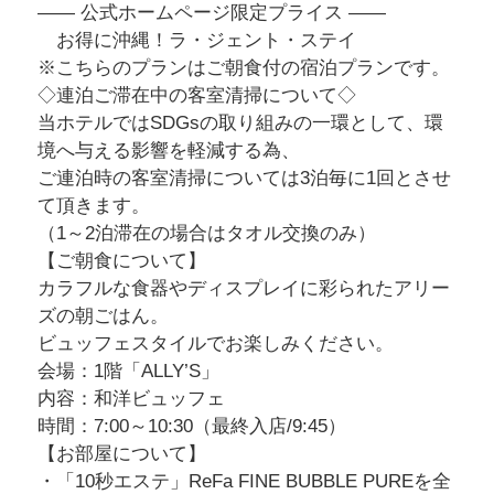
―― 公式ホームページ限定プライス ――
お得に沖縄！ラ・ジェント・ステイ
※こちらのプランはご朝食付の宿泊プランです。
◇連泊ご滞在中の客室清掃について◇
当ホテルではSDGsの取り組みの一環として、環
境へ与える影響を軽減する為、
ご連泊時の客室清掃については3泊毎に1回とさせ
て頂きます。
（1～2泊滞在の場合はタオル交換のみ）
【ご朝食について】
カラフルな食器やディスプレイに彩られたアリー
ズの朝ごはん。
ビュッフェスタイルでお楽しみください。
会場：1階「ALLY’S」
内容：和洋ビュッフェ
時間：7:00～10:30（最終入店/9:45）
【お部屋について】
・「10秒エステ」ReFa FINE BUBBLE PUREを全