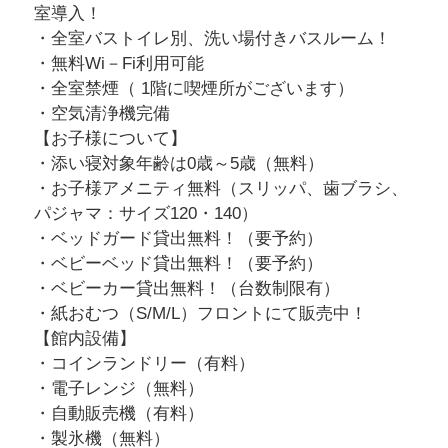
室導入！
・全室バストイレ別、洗い場付きバスルーム！
・無料Wi－Fi利用可能
・全室禁煙（ 1階に喫煙所がございます）
・空気清浄機完備
【お子様について】
・添い寝対象年齢は0歳～5歳（無料）
・お子様アメニティ無料（スリッパ、歯ブラシ、
パジャマ：サイズ120・140）
・ベッドガード貸出無料！（要予約）
・ベビーベッド貸出無料！（要予約）
・ベビーカー貸出無料！（台数制限有）
・紙おむつ（S/M/L）フロントにて販売中！
【館内設備】
・コインランドリー（有料）
・電子レンジ（無料）
・自動販売機（有料）
・製氷機（無料）